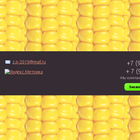
z.p-2019@mail.ru
+7 (
+ 7 
Мы компан
Заказ