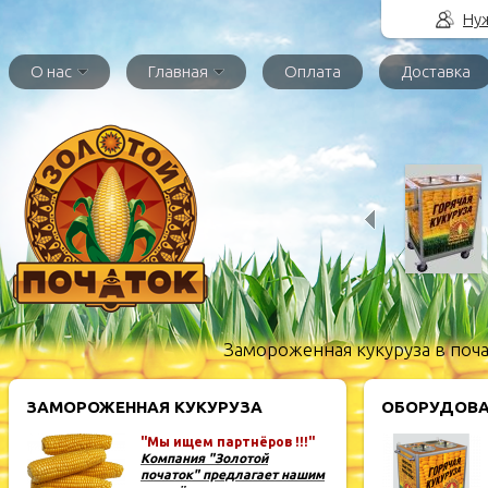
Нуж
О нас
Главная
Оплата
Доставка
Замороженная кукуруза в поча
ЗАМОРОЖЕННАЯ КУКУРУЗА
ОБОРУДОВА
"Мы ищем партнёров !!!"
Компания "Золотой
початок" предлагает нашим