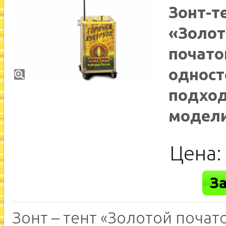
Зонт-т
«Золот
почато
однос
подход
модел
Цена
З
Зонт – тент «Золотой почато