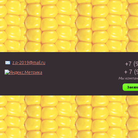
z.p-2019@mail.ru
+7 (
+ 7 
Мы компан
Заказ