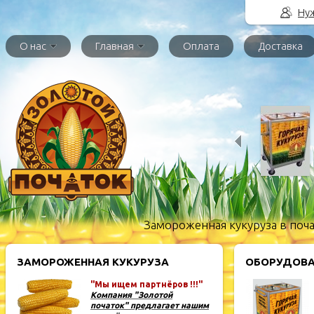
Нуж
О нас
Главная
Оплата
Доставка
Замороженная кукуруза в поча
ЗАМОРОЖЕННАЯ КУКУРУЗА
ОБОРУДОВА
"Мы ищем партнёров !!!"
Компания "Золотой
початок" предлагает нашим