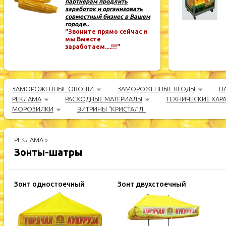
партнёрам продлить
заработок и организовать
совместный бизнес в Вашем
городе..
"Звоните прямо сейчас и
мы Вместе
заработаем....!!!"
ЗАМОРОЖЕННЫЕ ОВОЩИ
ЗАМОРОЖЕННЫЕ ЯГОДЫ
Н
РЕКЛАМА
РАСХОДНЫЕ МАТЕРИАЛЫ
ТЕХНИЧЕСКИЕ ХАР
МОРОЗИЛКИ
ВИТРИНЫ "КРИСТАЛЛ"
РЕКЛАМА
»
Зонты-шатры
Зонт одностоечный
Зонт двухстоечный