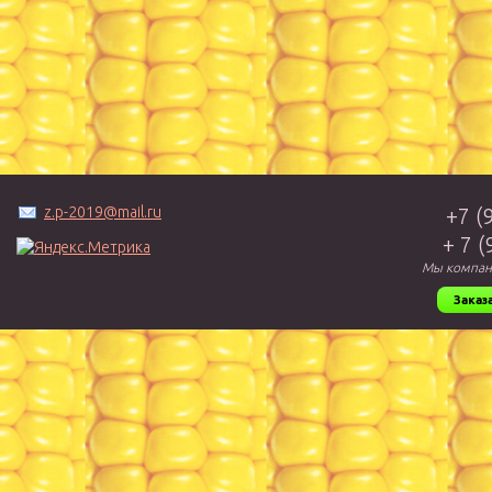
z.p-2019@mail.ru
+7 (
+ 7 
Мы компан
Заказ